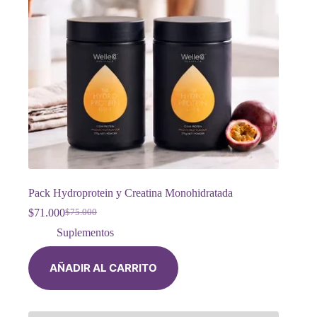
Pack Hydroprotein y Creatina Monohidratada
$
71.000
$
75.000
El
El
precio
precio
Suplementos
original
actual
era:
es:
AÑADIR AL CARRITO
$75.000.
$71.000.